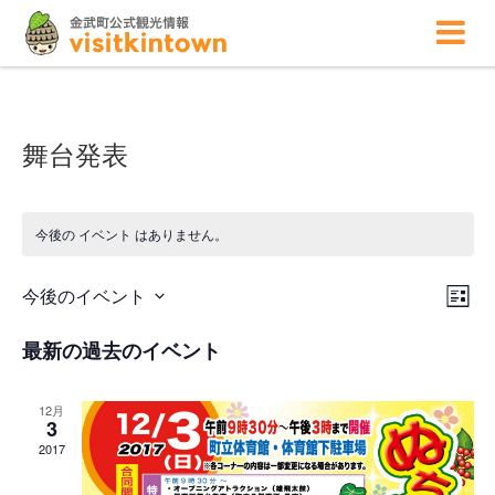
舞台発表
今後の イベント はありません。
ビ
イ
今後のイベント
ベ
リ
ュ
ン
日
ス
ー
ト
付
最新の過去のイベント
ト
の
ビ
を
表
選
ュ
ナ
択
示
ー
12月
ビ
ナ
3
ゲ
ビ
2017
ゲ
ー
ー