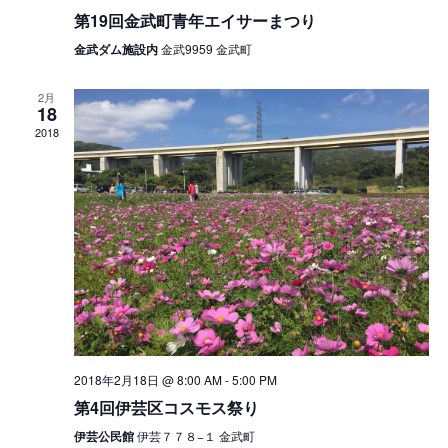
第19回金武町青年エイサーまつり
金武ダム施設内
金武9959 金武町
2月
18
2018
2018年2月18日 @ 8:00 AM
-
5:00 PM
第4回伊芸区コスモス祭り
伊芸公民館
伊芸７７８−１ 金武町