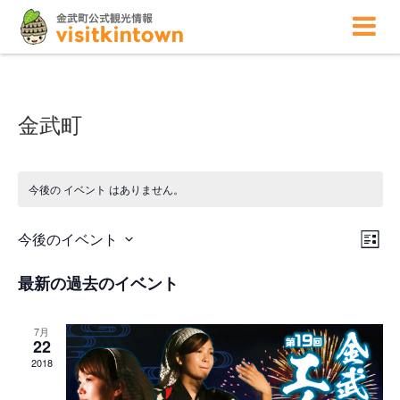
金武町
今後の イベント はありません。
ビ
イ
今後のイベント
ベ
リ
ュ
ン
日
ス
ー
ト
付
最新の過去のイベント
ト
の
ビ
を
表
選
ュ
ナ
択
示
ー
7月
ビ
ナ
22
ゲ
ビ
2018
ゲ
ー
ー