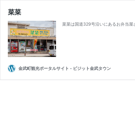
菜菜
菜菜は国道329号沿いにあるお弁当屋
金武町観光ポータルサイト - ビジット金武タウン