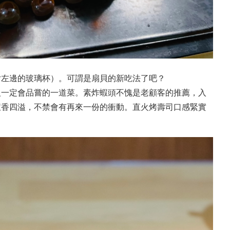
片左邊的玻璃杯）。可謂是扇貝的新吃法了吧？
人一定會品嘗的一道菜。素炸蝦頭不愧是老顧客的推薦，入
蝦香四溢，不禁會有再來一份的衝動。直火烤壽司口感緊實