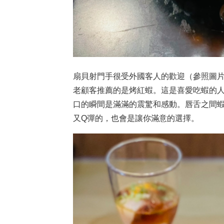
扇貝射門手很受外國客人的歡迎（參照圖
老顧客推薦的是烤紅蝦。這是喜愛吃蝦的
口的瞬間是滿滿的震驚和感動。唇舌之間
又Q彈的，也會是讓你滿意的選擇。