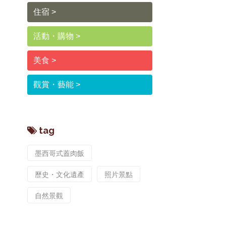
住宿
活動・購物
美食
觀賞・藝能
tag
墨西哥式蓋肉飯
歷史・文化遺產
照片景點
自然景觀