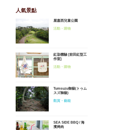
人氣景點
屋嘉西兒童公園
活動・購物
紅染體驗 [前田紅型工
作室]
活動・購物
Tumsuzu御嶽(トゥム
スズ御嶽)
觀賞・藝能
SEA SIDE BBQ / 海
濱烤肉