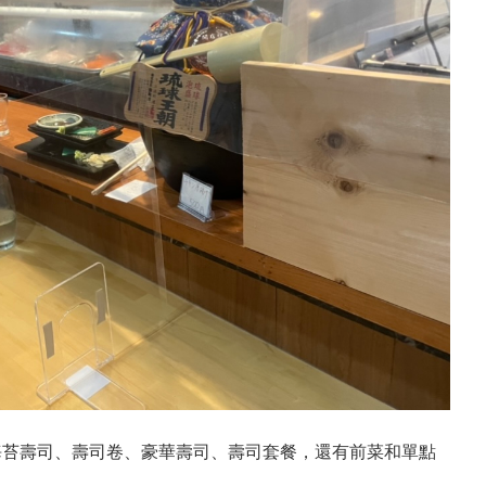
海苔壽司、壽司卷、豪華壽司、壽司套餐，還有前菜和單點