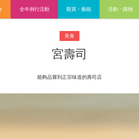
合
全年例行活動
觀賞・藝能
活動・購物
美食
宮壽司
能夠品嘗到正宗味道的壽司店