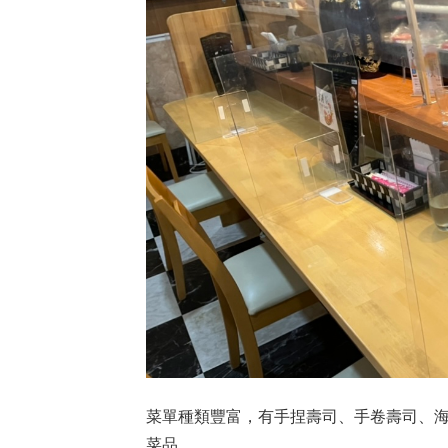
菜單種類豐富，有手捏壽司、手卷壽司、
菜品。