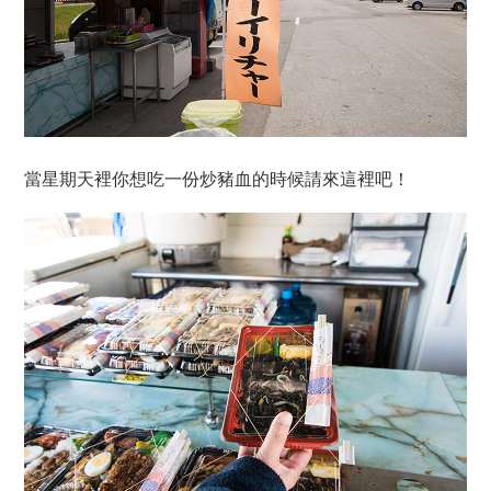
當星期天裡你想吃一份炒豬血的時候請來這裡吧！