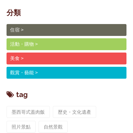
分類
住宿
活動・購物
美食
觀賞・藝能
tag
墨西哥式蓋肉飯
歷史・文化遺產
照片景點
自然景觀