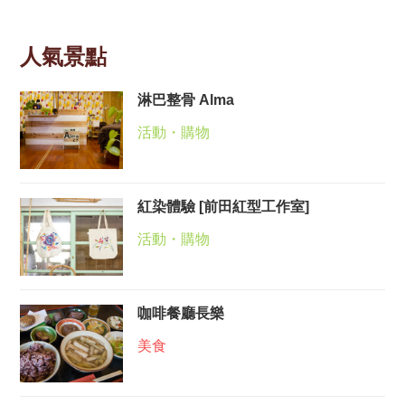
人氣景點
淋巴整骨 Alma
活動・購物
紅染體驗 [前田紅型工作室]
活動・購物
咖啡餐廳長樂
美食