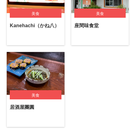
美食
美食
Kanehachi（かね八）
座間味食堂
美食
居酒屋團圓