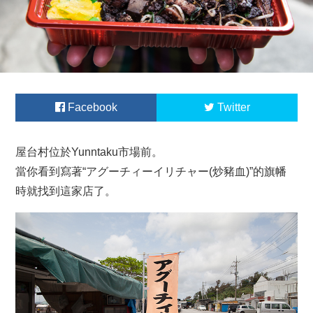
Facebook
Twitter
屋台村位於Yunntaku市場前。
當你看到寫著“アグーチィーイリチャー(炒豬血)”的旗幡
時就找到這家店了。