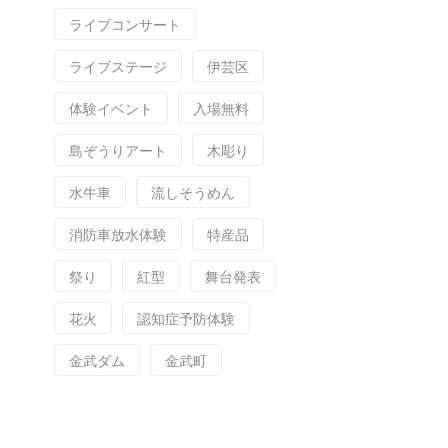
ライブコンサート
ライブステージ
伊芸区
体験イベント
入場無料
島ぞうりアート
木彫り
水牛車
流しそうめん
消防車放水体験
特産品
祭り
紅型
舞台発表
花火
認知症予防体験
金武ダム
金武町