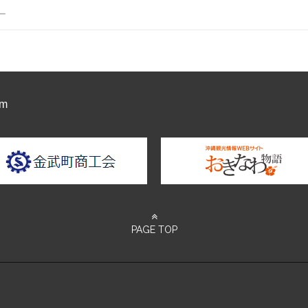
ー
am
PAGE TOP