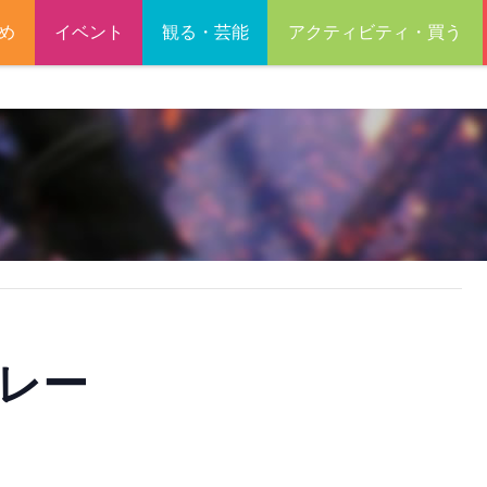
め
イベント
観る・芸能
アクティビティ・買う
ト
レー