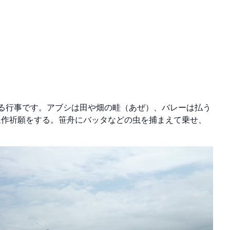
る行事です。アブシは田や畑の畦（あぜ）、バレーは払う
豊作祈願をする。笹舟にバッタなどの虫を捕まえて乗せ、