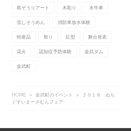
島ぞうりアート
木彫り
水牛車
流しそうめん
消防車放水体験
特産品
祭り
紅型
舞台発表
花火
認知症予防体験
金武ダム
金武町
HOME
>
金武町のイベント
>
２０１８ ぬち
ぐすいまーさむんフェア