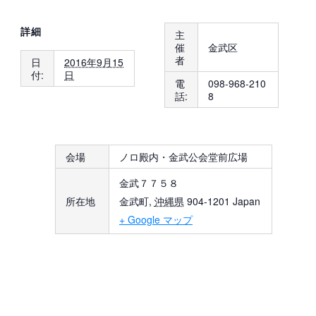
詳細
主
催
金武区
者
日
2016年9月15
付:
日
電
098-968-210
話:
8
会場
ノロ殿内・金武公会堂前広場
金武７７５８
所在地
金武町
,
沖縄県
904-1201
Japan
+ Google マップ