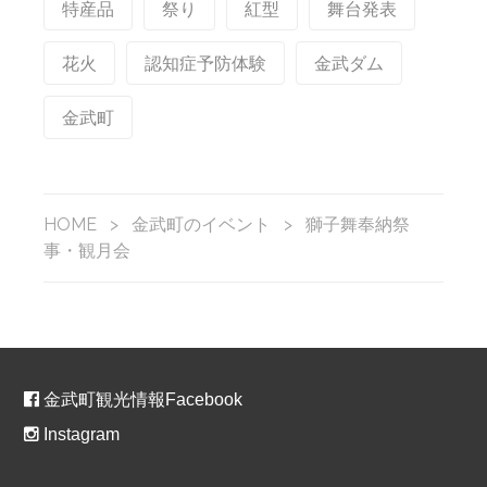
特産品
祭り
紅型
舞台発表
花火
認知症予防体験
金武ダム
金武町
HOME
>
金武町のイベント
>
獅子舞奉納祭
事・観月会
金武町観光情報Facebook
Instagram