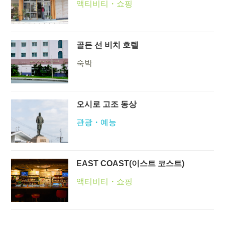
액티비티・쇼핑
골든 선 비치 호텔
숙박
오시로 고조 동상
관광・예능
EAST COAST(이스트 코스트)
액티비티・쇼핑