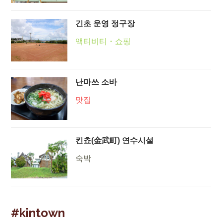
긴초 운영 정구장
액티비티・쇼핑
난마쓰 소바
맛집
킨쵸(金武町) 연수시설
숙박
#kintown