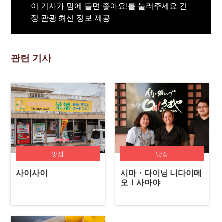
이 기사가 맘에 들면 좋아요!를 눌러주세요 긴
정 관광 최신 정보 제공
관련 기사
맛집
맛집
사이사이
시마・다이닝 니다이메
오！사마야