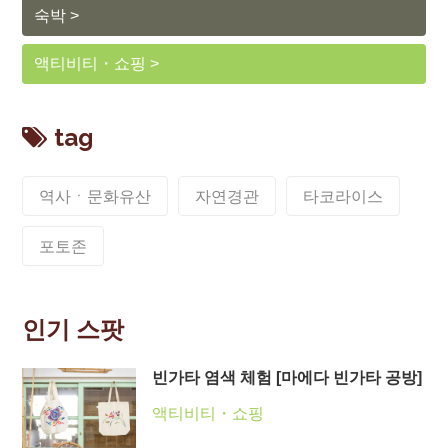
숙박
액티비티・쇼핑
tag
역사ㆍ문화유산
자연경관
타코라이스
포토존
인기 스팟
빈가타 염색 체험 [마에다 빈가타 공방]
액티비티・쇼핑