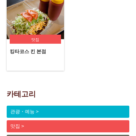
맛집
킹타코스 킨 본점
카테고리
관광・예능
맛집