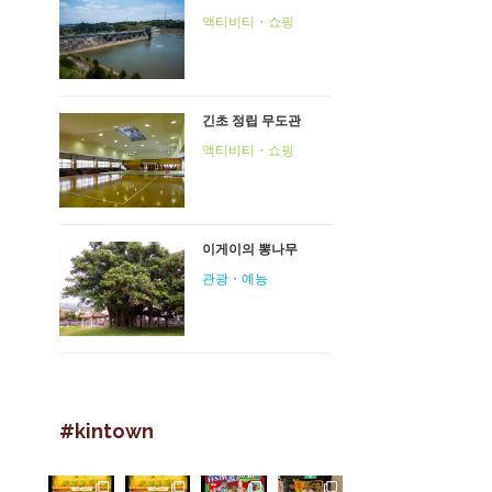
액티비티・쇼핑
긴초 정립 무도관
액티비티・쇼핑
이게이의 뽕나무
관광・예능
#kintown