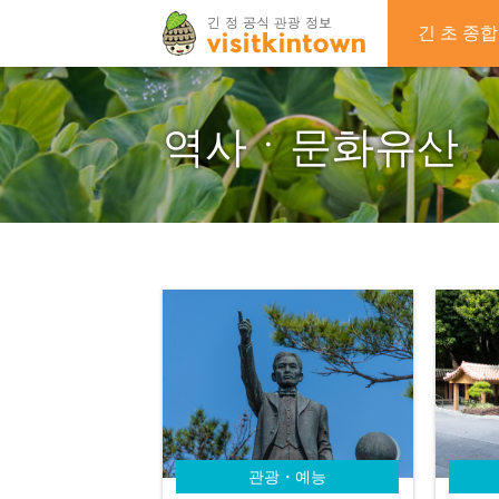
긴 초 종합
역사ㆍ문화유산
관광・예능