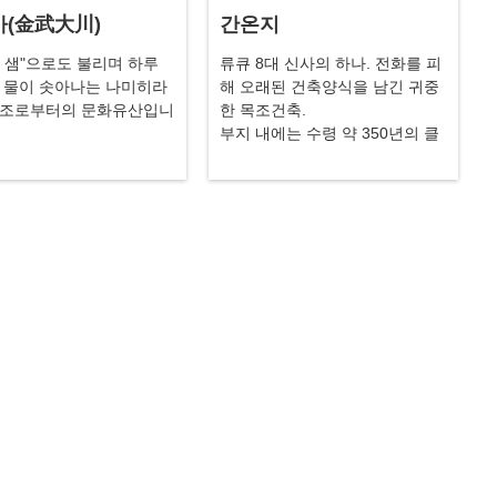
(金武大川)
간온지
 샘"으로도 불리며 하루
류큐 8대 신사의 하나. 전화를 피
 물이 솟아나는 나미히라
해 오래된 건축양식을 남긴 귀중
선조로부터의 문화유산입니
한 목조건축.
부지 내에는 수령 약 350년의 클
루시아나 긴곤겐과 용왕이 모셔
진 닛슈도가 있습니다.