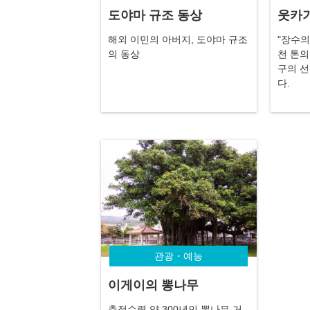
도야마 규조 동상
웃카가
해외 이민의 아버지, 도야마 규조
"장수의
의 동상
천 톤의
구의 
다.
관광・예능
이게이의 뽕나무
추정수령 약 300년인 뽕나무 거