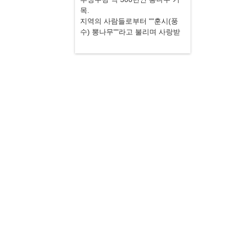
목.
지역의 사람들로부터 ""훈시(풍
수) 뽕나무""라고 불리며 사랑받
고 있습니다.