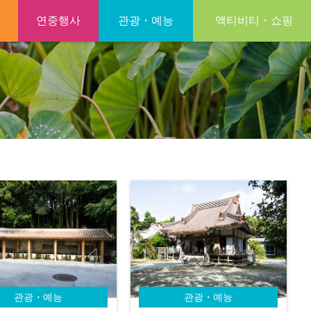
연중행사
관광・예능
액티비티・쇼핑
관광・예능
관광・예능