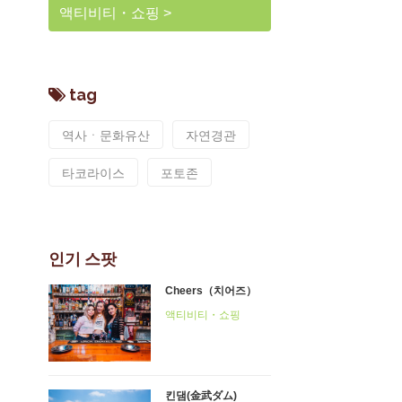
액티비티・쇼핑
tag
역사ㆍ문화유산
자연경관
타코라이스
포토존
인기 스팟
Cheers（치어즈）
액티비티・쇼핑
킨댐(金武ダム)