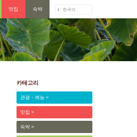
맛집
숙박
한국어
카테고리
관광・예능
맛집
숙박