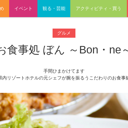
め
イベント
観る・芸能
アクティビティ・買う
グルメ
お食事処 ぼん ～Bon・ne
手間ひまかけてます
県内リゾートホテルの元シェフが腕を振るうこだわりのお食事