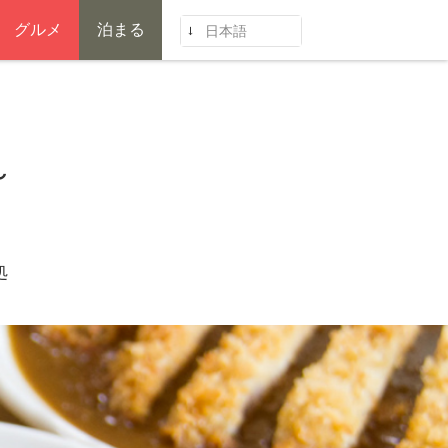
グルメ
泊まる
日本語
～
処