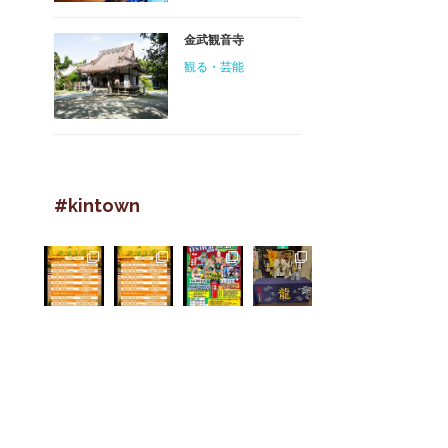
金武観音寺
観る・芸能
#kintown