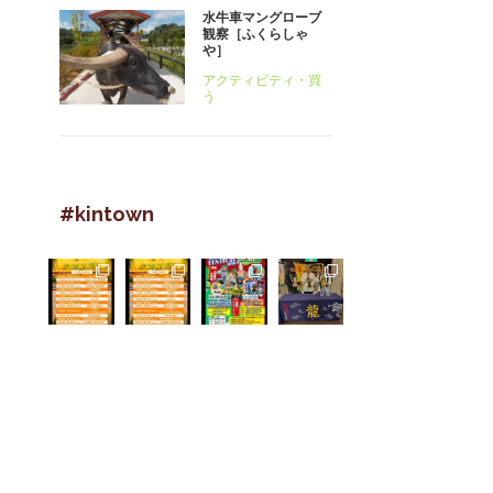
水牛車マングローブ
観察［ふくらしゃ
や］
アクティビティ・買
う
#kintown