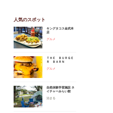
人気のスポット
キングタコス金武本
店
グルメ
ＴＨＥ ＢＵＲＧＥ
Ｒ ＢＡＲＮ
グルメ
自然体験学習施設 ネ
イチャーみらい館
泊まる