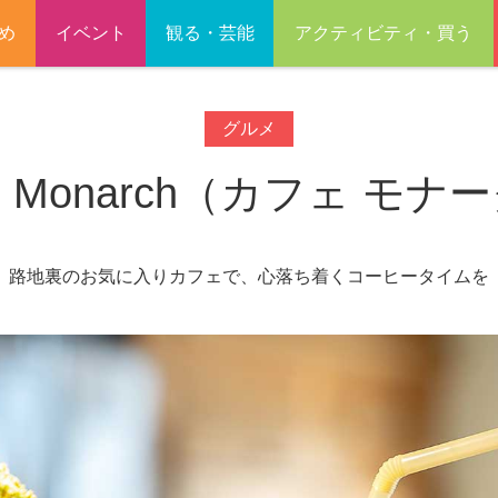
め
イベント
観る・芸能
アクティビティ・買う
グルメ
fe Monarch（カフェ モナ
路地裏のお気に入りカフェで、心落ち着くコーヒータイムを