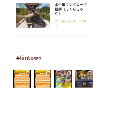
水牛車マングローブ
観察［ふくらしゃ
や］
アクティビティ・買
う
#kintown