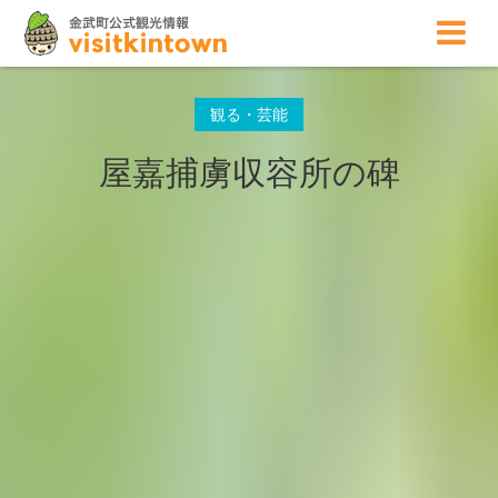
観る・芸能
屋嘉捕虜収容所の碑