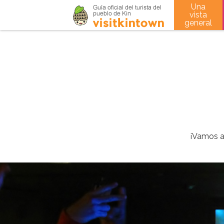
Una
vista
general
¡Vamos a 