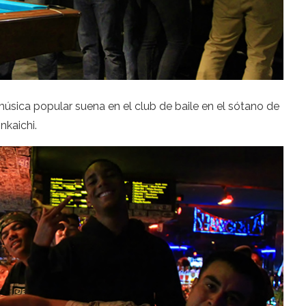
úsica popular suena en el club de baile en el sótano de
nkaichi.