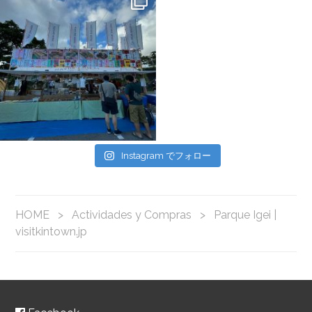
Instagram でフォロー
HOME
>
Actividades y Compras
>
Parque Igei |
visitkintown.jp