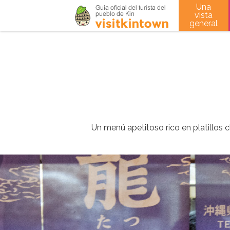
Una
vista
general
Un menú apetitoso rico en platillos c