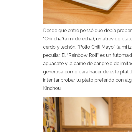
Desde que entré pensé que debía probar 3
“Chiricha”(a mi derecha), un atrevido pl
cerdo y lechón. “Pollo Chili Mayo” (a m
peculiar. El “Rainbow Roll” es un futomak
aguacate y la carne de cangrejo de imita
generosa como para hacer de este platill
intentar probar tu plato preferido con al
Kinchou.