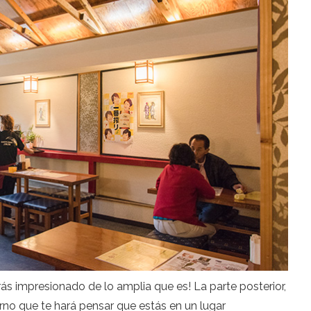
darás impresionado de lo amplia que es! La parte posterior,
rno que te hará pensar que estás en un lugar