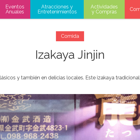
Eventos
Atracciones y
Actividades
Com
Anuales
Entretenimientos
y Compras
Comida
Izakaya Jinjin
lásicos y también en delicias locales. Este izakaya tradicion