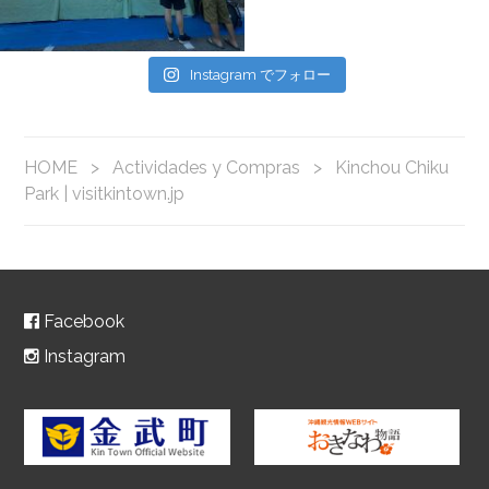
Instagram でフォロー
HOME
>
Actividades y Compras
>
Kinchou Chiku
Park | visitkintown.jp
Facebook
Instagram