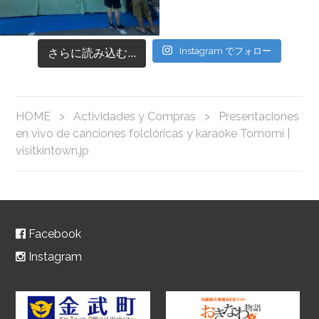
Instagram でフォロー
さらに読み込む...
HOME
>
Actividades y Compras
>
Presentaciones
en vivo de canciones folclóricas y karaoke Tomomi |
visitkintown.jp
Facebook
Instagram