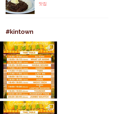
맛집
#kintown