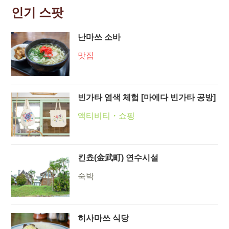
인기 스팟
난마쓰 소바
맛집
빈가타 염색 체험 [마에다 빈가타 공방]
액티비티・쇼핑
킨쵸(金武町) 연수시설
숙박
히사마쓰 식당