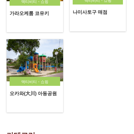
액티비티・쇼핑
액티비티・쇼핑
나미사토구 매점
가라오케룸 코유키
액티비티・쇼핑
오카와(大川) 아동공원