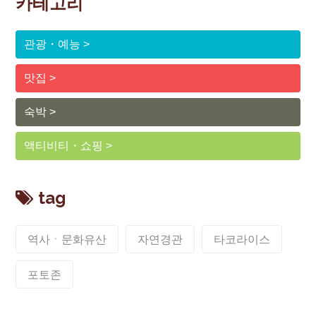
카테고리
관광・예능
맛집
숙박
액티비티・쇼핑
tag
역사ㆍ문화유산
자연경관
타코라이스
포토존