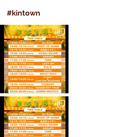
#kintown