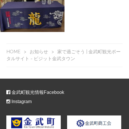
HOME
>
お知らせ
>
家で過ごそう | 金武町観光ポー
タルサイト - ビジット金武タウン
金武町観光情報Facebook
Instagram