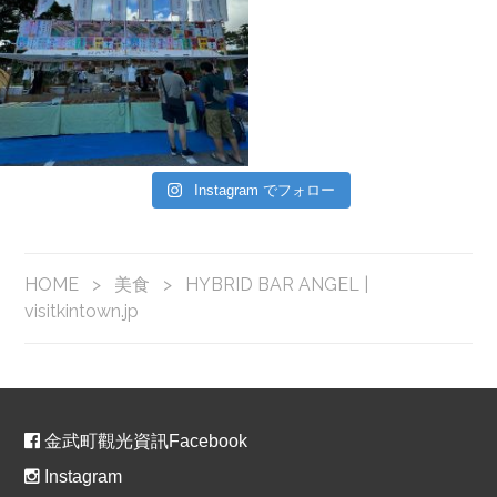
Instagram でフォロー
HOME
>
美食
>
HYBRID BAR ANGEL |
visitkintown.jp
金武町觀光資訊Facebook
Instagram