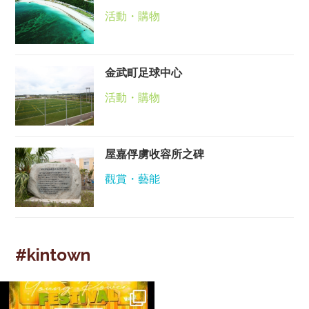
活動・購物
金武町足球中心
活動・購物
屋嘉俘虜收容所之碑
觀賞・藝能
#kintown