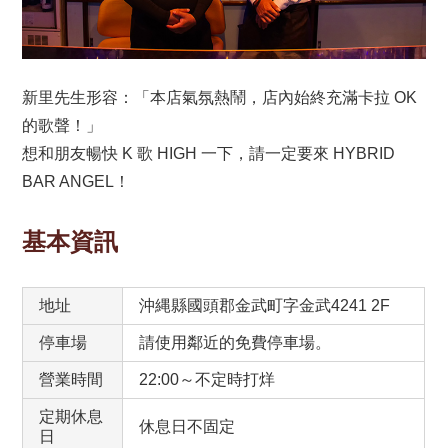
新里先生形容：「本店氣氛熱鬧，店內始終充滿卡拉 OK
的歌聲！」
想和朋友暢快 K 歌 HIGH 一下，請一定要來 HYBRID
BAR ANGEL！
基本資訊
地址
沖縄縣國頭郡金武町字金武4241 2F
停車場
請使用鄰近的免費停車場。
營業時間
22:00～不定時打烊
定期休息
休息日不固定
日