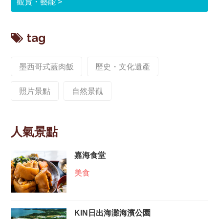
觀賞・藝能
tag
墨西哥式蓋肉飯
歷史・文化遺產
照片景點
自然景觀
人氣景點
嘉海食堂
美食
KIN日出海灘海濱公園