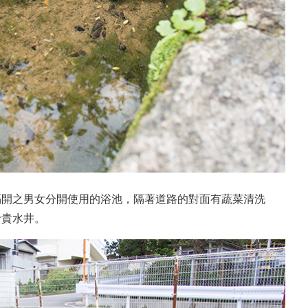
隔開之男女分開使用的浴池，隔著道路的對面有蔬菜清洗
珍貴水井。