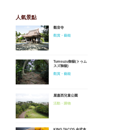
人氣景點
觀音寺
觀賞・藝能
Tumsuzu御嶽(トゥム
スズ御嶽)
觀賞・藝能
屋嘉西兒童公園
活動・購物
KING TACOS 金武本