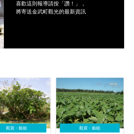
喜歡這則報導請按「讚！」，
將寄送金武町觀光的最新資訊
觀賞・藝能
觀賞・藝能