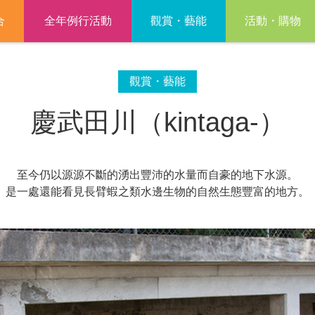
合
全年例行活動
觀賞・藝能
活動・購物
觀賞・藝能
慶武田川（kintaga-）
至今仍以源源不斷的湧出豐沛的水量而自豪的地下水源。
是一處還能看見長臂蝦之類水邊生物的自然生態豐富的地方。