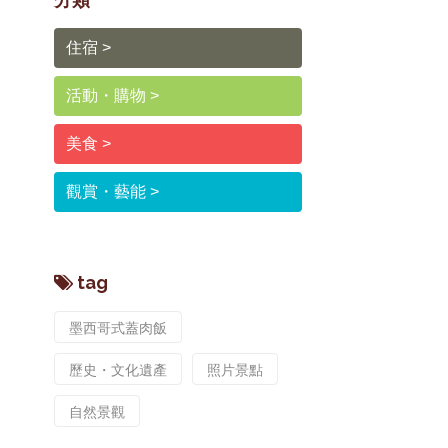
住宿
活動・購物
美食
觀賞・藝能
tag
墨西哥式蓋肉飯
歷史・文化遺產
照片景點
自然景觀