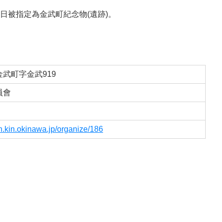
月 24 日被指定為金武町紀念物(遺跡)。
武町字金武919
員會
n.kin.okinawa.jp/organize/186