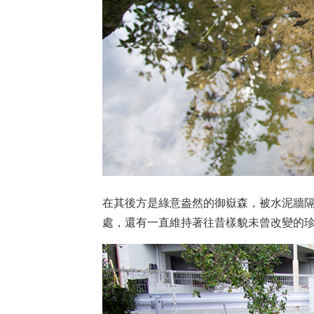
在其後方是綠意盎然的御嶽森，被水泥牆
處，還有一直維持著往昔樣貌未曾改變的