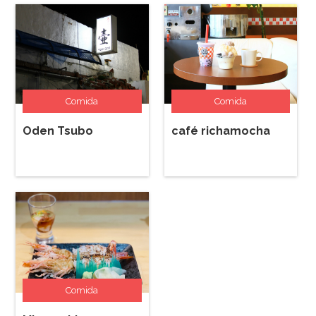
Comida
Comida
Oden Tsubo
café richamocha
Comida