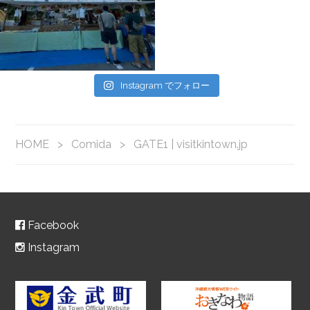
Instagram でフォロー
HOME
>
Comida
>
GATE1 | visitkintown.jp
Facebook
Instagram