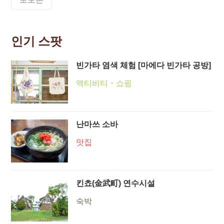
인기 스팟
빈가타 염색 체험 [마에다 빈가타 공방]
액티비티・쇼핑
난마쓰 소바
맛집
킨쵸(金武町) 연수시설
숙박