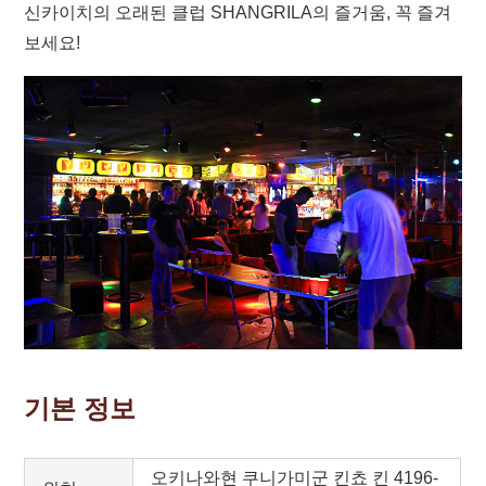
신카이치의 오래된 클럽 SHANGRILA의 즐거움, 꼭 즐겨
보세요!
기본 정보
오키나와현 쿠니가미군 킨쵸 킨 4196-