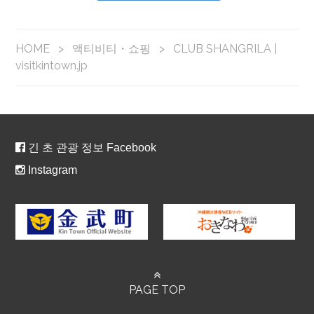
HOME
>
액티비티・쇼핑
>
CLUB SHANGRILA |
visitkintown.jp
긴 초 관광 정보 Facebook
Instagram
PAGE TOP