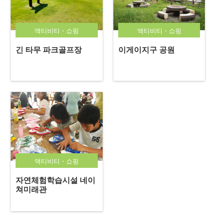
액티비티・쇼핑
액티비티・쇼핑
긴 타무 파크골프장
이게이지구 공원
액티비티・쇼핑
자연체험학습시설 네이
쳐미래관