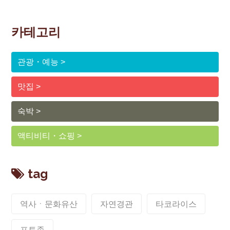
카테고리
관광・예능
맛집
숙박
액티비티・쇼핑
tag
역사ㆍ문화유산
자연경관
타코라이스
포토존