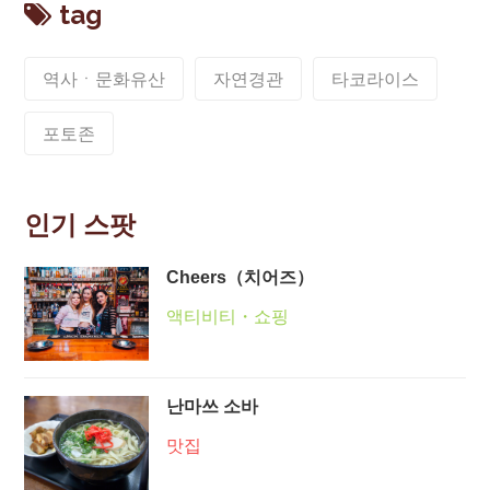
tag
역사ㆍ문화유산
자연경관
타코라이스
포토존
인기 스팟
Cheers（치어즈）
액티비티・쇼핑
난마쓰 소바
맛집