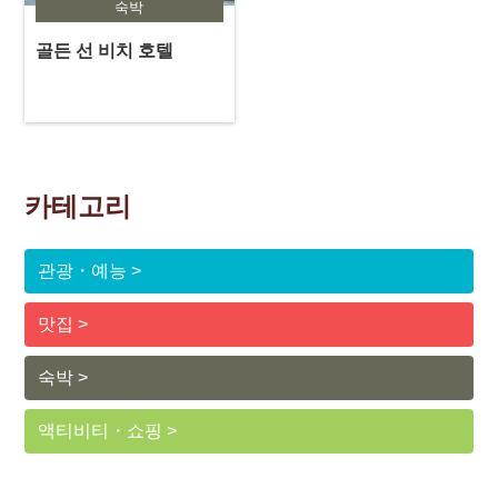
숙박
골든 선 비치 호텔
카테고리
관광・예능
맛집
숙박
액티비티・쇼핑