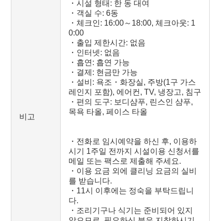
・시설 형태: 한 동 대여
・객실 수: 6동
・체크인: 16:00～18:00, 체크아웃: 1
0:00
・출입 제한시간: 없음
・인터넷: 없음
・흡연: 흡연 가능
・결제: 현금만 가능
・설비: 욕조・화장실, 주방(1구 가스
레인지 포함), 에어컨, TV, 냉장고, 침구
・편의 도구: 보디샴푸, 린스인 샴푸,
목욕 타올, 페이스 타올
비고
・전화로 임시예약을 하신 후, 이용하
시기 1주일 전까지 시설이용 신청서를
메일 또는 팩스로 제출해 주세요.
・이용 요금 외에 클리닝 요금의 실비
를 받습니다.
・11시 이후에는 정숙을 부탁드립니
다.
・조리기구나 식기는 준비되어 있지
않으므로, 필요하신 분은 지참하시기