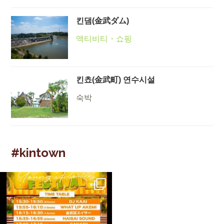
킨댐(金武ダム)
액티비티・쇼핑
킨쵸(金武町) 연수시설
숙박
#kintown