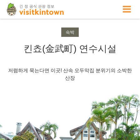
숙박
킨쵸(金武町) 연수시설
저렴하게 묵는다면 이곳! 산속 오두막집 분위기의 소박한
산장