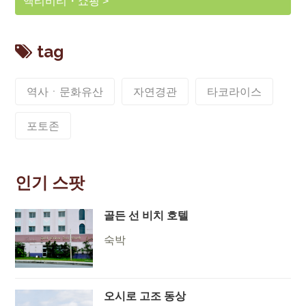
액티비티・쇼핑
tag
역사ㆍ문화유산
자연경관
타코라이스
포토존
인기 스팟
골든 선 비치 호텔
숙박
오시로 고조 동상