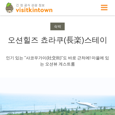
숙박
오션힐즈 쵸라쿠(長楽)스테이
인기 있는 "샤코우가이(社交街)"도 바로 근처에! 마을에 있
는 오션뷰 게스트룸