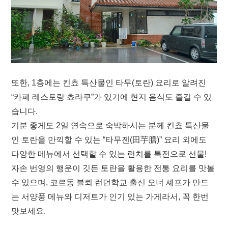
또한, 1층에는 킨쵸 특산물인 타무(토란) 요리로 알려진
“카페 레스토랑 쵸라쿠”가 있기에 현지 음식도 즐길 수 있
습니다.
기분 좋게도 2일 연속으로 숙박하시는 분께 킨쵸 특산물
인 토란을 만끽할 수 있는 “타무젠(田芋膳)” 요리 외에도
다양한 메뉴에서 선택할 수 있는 런치를 특전으로 선물!
자손 번영의 행운이 깃든 토란을 활용한 전통 요리를 맛볼
수 있으며, 코르동 블뢰 런던학교 출신 오너 셰프가 만드
는 서양풍 메뉴와 디저트가 인기 있는 가게라서, 꼭 한번
맛보세요.