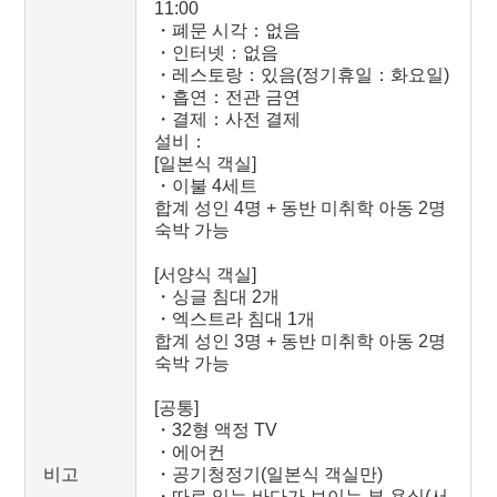
11:00
・폐문 시각：없음
・인터넷：없음
・레스토랑：있음(정기휴일：화요일)
・흡연：전관 금연
・결제：사전 결제
설비：
[일본식 객실]
・이불 4세트
합계 성인 4명 + 동반 미취학 아동 2명
숙박 가능
[서양식 객실]
・싱글 침대 2개
・엑스트라 침대 1개
합계 성인 3명 + 동반 미취학 아동 2명
숙박 가능
[공통]
・32형 액정 TV
・에어컨
비고
・공기청정기(일본식 객실만)
・따로 있는 바다가 보이는 뷰 욕실(서