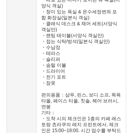
양식 객실)
・창이 있는 욕실 & 온수세정변좌 포
함 화장실(일본식 객실)
・클래식 데스크 & 체어 세트(서양식
객실만)
・랜팅 테이블(서양식 객실만)
・접는 식탁/방석(일본식 객실만)
・수납장
・테라스
・슬리퍼
・솜털 이불
・드라이어
・전기 포트
・잠옷
편의용품：샴푸, 린스, 보디 소프, 목욕
타올, 페이스 타올, 칫솔, 헤어 브러시,
면봉
기타：
・도착 시의 체크인은 1층의 카페 레스
토랑 쵸라쿠의 레지 프런트에서. 체크
인은 15:00~18:00. 시간 엄수를 부탁드