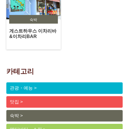
숙박
게스트하우스 이차리바
&이차리BAR
카테고리
관광・예능
맛집
숙박