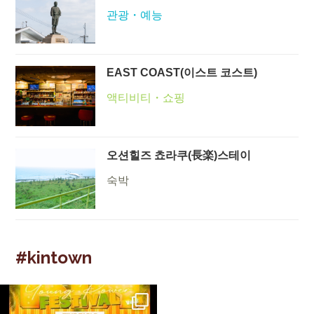
관광・예능
EAST COAST(이스트 코스트)
액티비티・쇼핑
오션힐즈 쵸라쿠(長楽)스테이
숙박
#kintown