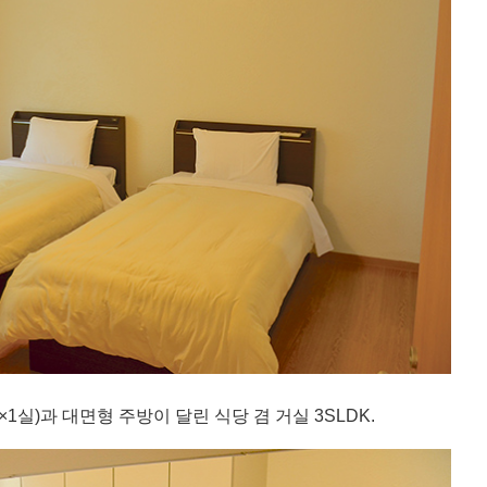
×1실)과 대면형 주방이 달린 식당 겸 거실 3SLDK.