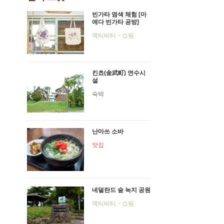
빈가타 염색 체험 [마
에다 빈가타 공방]
액티비티・쇼핑
킨쵸(金武町) 연수시
설
숙박
난마쓰 소바
맛집
네덜란드 숲 녹지 공원
액티비티・쇼핑