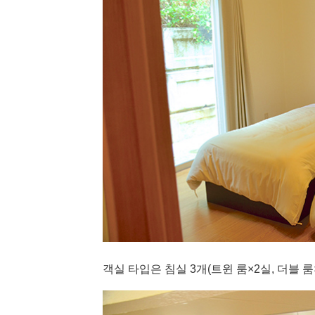
객실 타입은 침실 3개(트윈 룸×2실, 더블 룸