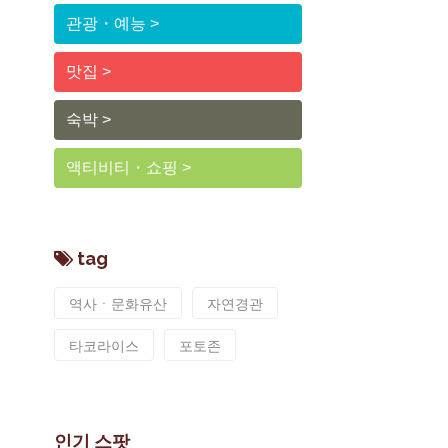
관광・예능
맛집
숙박
액티비티・쇼핑
tag
역사ㆍ문화유산
자연경관
타코라이스
포토존
인기 스팟