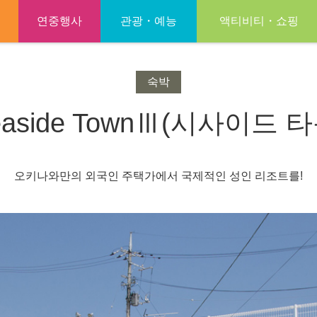
연중행사
관광・예능
액티비티・쇼핑
숙박
easide TownⅢ(시사이드 타
오키나와만의 외국인 주택가에서 국제적인 성인 리조트를!