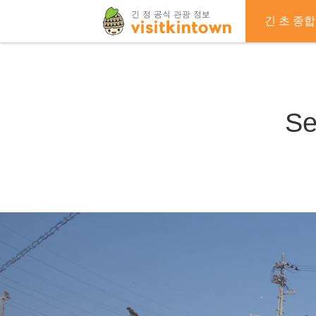
긴 초 종합
S