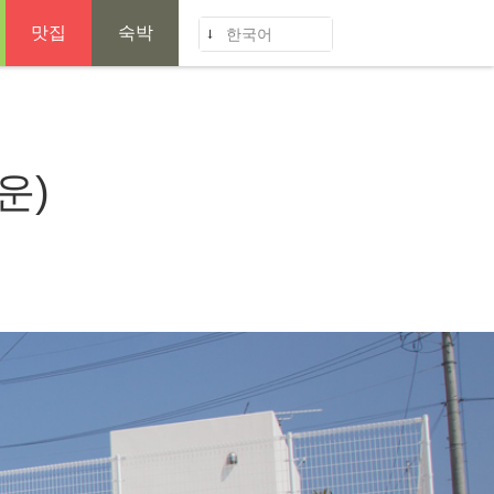
맛집
숙박
한국어
운)