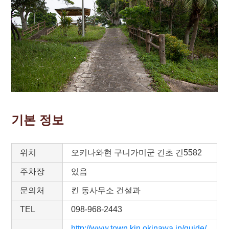
기본 정보
위치
오키나와현 구니가미군 긴초 긴5582
주차장
있음
문의처
킨 동사무소 건설과
TEL
098-968-2443
http://www.town.kin.okinawa.jp/guide/