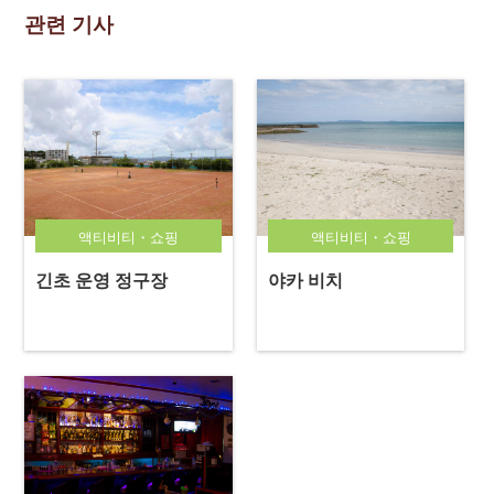
관련 기사
액티비티・쇼핑
액티비티・쇼핑
긴초 운영 정구장
야카 비치