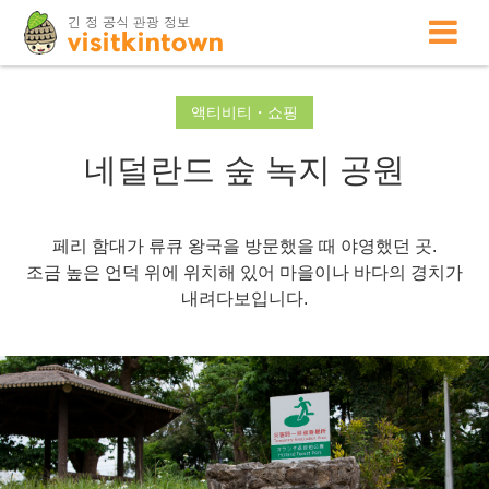
액티비티・쇼핑
네덜란드 숲 녹지 공원
페리 함대가 류큐 왕국을 방문했을 때 야영했던 곳.
조금 높은 언덕 위에 위치해 있어 마을이나 바다의 경치가
내려다보입니다.