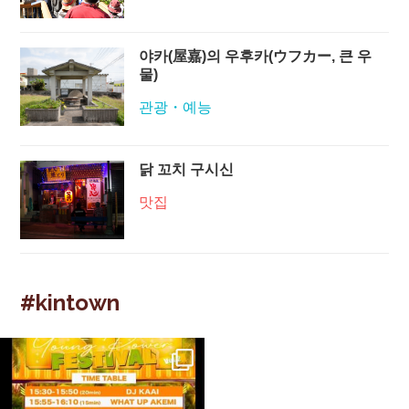
야카(屋嘉)의 우후카(ウフカー, 큰 우
물)
관광・예능
닭 꼬치 구시신
맛집
#kintown