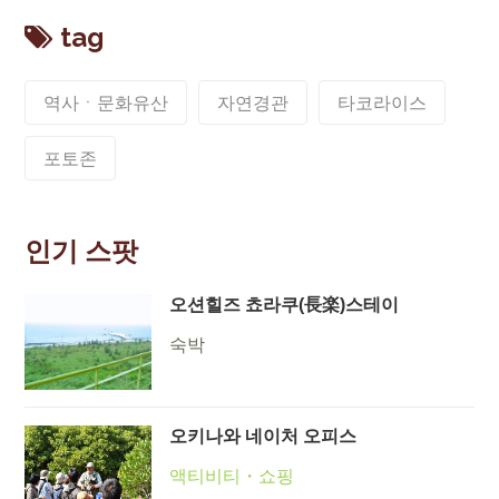
tag
역사ㆍ문화유산
자연경관
타코라이스
포토존
인기 스팟
오션힐즈 쵸라쿠(長楽)스테이
숙박
오키나와 네이처 오피스
액티비티・쇼핑