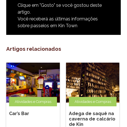
Clique em "Gosto
" se você gostou deste
artigo.
Você receberá as últimas informações
sobre passeios em Kin Town
Artigos relacionados
Atividades e Compras
Atividades e Compras
Car’s Bar
Adega de saquê na
caverna de calcário
de Kin