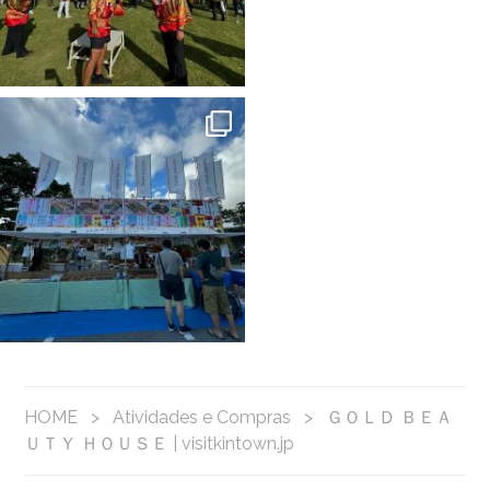
HOME
>
Atividades e Compras
>
ＧＯＬＤ ＢＥＡ
ＵＴＹ ＨＯＵＳＥ | visitkintown.jp