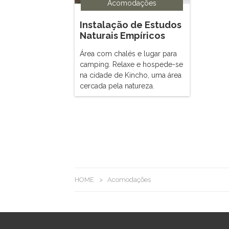
Acomodações
Instalação de Estudos
Naturais Empíricos
(Shizen Taiken
Área com chalés e lugar para
Gakushuu Shisetsu)
camping. Relaxe e hospede-se
na cidade de Kincho, uma área
cercada pela natureza.
HOME
>
Acomodações