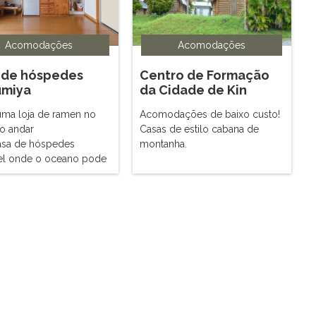
Acomodações
Acomodações
 de hóspedes
Centro de Formação
umiya
da Cidade de Kin
 uma loja de ramen no
Acomodações de baixo custo!
ro andar
Casas de estilo cabana de
sa de hóspedes
montanha.
el onde o oceano pode
to do terraço.