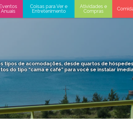
Eventos
Coisas para Ver e
Atividades e
Comid
Anuais
Entretenimento
Compras
s tipos de acomodações, desde quartos de hóspedes 
artos do tipo “cama e café” para você se instalar imed