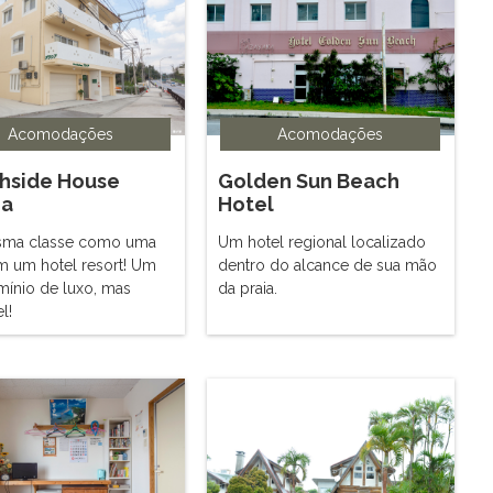
Acomodações
Acomodações
hside House
Golden Sun Beach
ia
Hotel
sma classe como uma
Um hotel regional localizado
em um hotel resort! Um
dentro do alcance de sua mão
ínio de luxo, mas
da praia.
l!