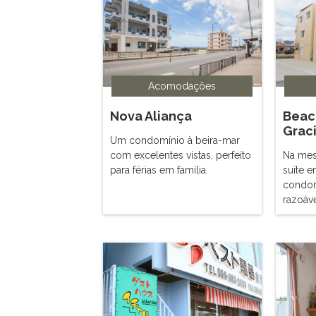
Acomodações
Nova Aliança
Beac
Grac
Um condomínio à beira-mar
com excelentes vistas, perfeito
Na me
para férias em família.
suíte 
condom
razoáve