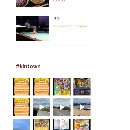
Comida
Q.S
Atividades e Compras
#kintown