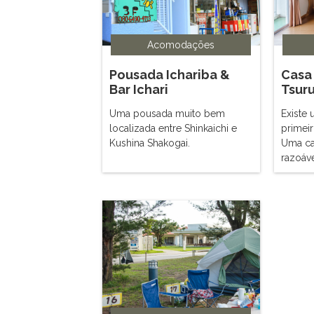
Acomodações
Pousada Ichariba &
Casa
Bar Ichari
Tsur
Uma pousada muito bem
Existe
localizada entre Shinkaichi e
primei
Kushina Shakogai.
Uma ca
razoáv
ser vis