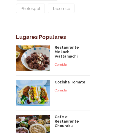
Photospot
Taco rice
Lugares Populares
Restaurante
Mekachi
Wattamachi
Comida
Cozinha Tomate
Comida
Café e
Restaurante
Chouraku