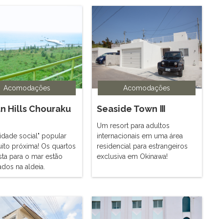
Acomodações
Acomodações
n Hills Chouraku
Seaside Town Ⅲ
Um resort para adultos
idade social" popular
internacionais em uma área
uito próxima! Os quartos
residencial para estrangeiros
sta para o mar estão
exclusiva em Okinawa!
ados na aldeia.