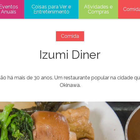
Eventos
Coisas para Ver e
Atividades e
Comid
Anuais
Entretenimento
Compras
Comida
Izumi Diner
o há mais de 30 anos. Um restaurante popular na cidade que 
Okinawa.