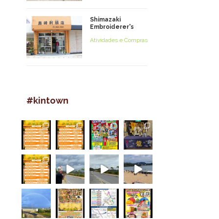
Shimazaki
Embroiderer's
Atividades e Compras
#kintown