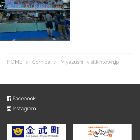
HOME
>
Comida
>
Miyazushi | visitkintown.jp
Facebook
Instagram