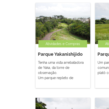
Atividades e Compras
At
Parque Yakanishijido
Parq
Tenha uma vista arrebatadora
Um par
de Yaka, da torre de
comuni
observação.
platô c
Um parque repleto de
natureza, ao lado de Sukumui
Utaki.