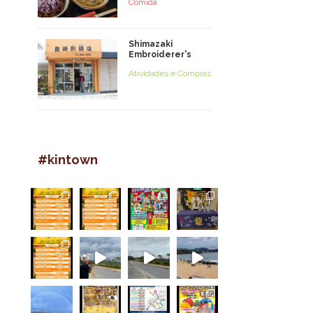
Comida
Shimazaki
Embroiderer's
Atividades e Compras
#kintown