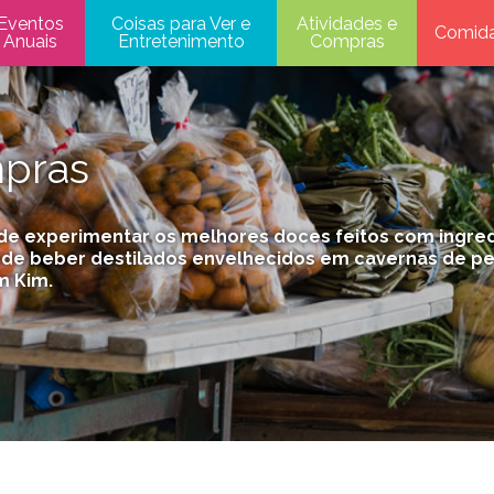
Eventos
Coisas para Ver e
Atividades e
Comid
Anuais
Entretenimento
Compras
mpras
de experimentar os melhores doces feitos com ingred
de beber destilados envelhecidos em cavernas de ped
m Kim.