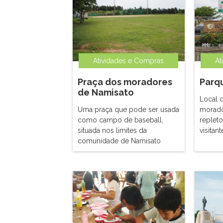
Atividades e Compras
At
Praça dos moradores
Parqu
de Namisato
Local 
Uma praça que pode ser usada
morado
como campo de baseball,
repleto
situada nos limites da
visitan
comunidade de Namisato