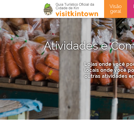
Visão
geral
Atividades e Co
Lojas onde você po
locais onde você po
outras atividades e