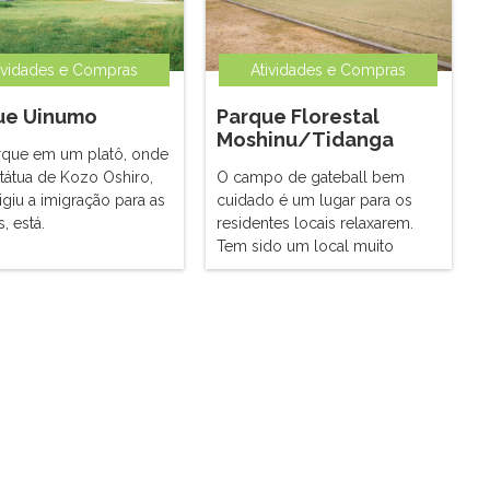
ividades e Compras
Atividades e Compras
ue Uinumo
Parque Florestal
Moshinu/Tidanga
que em um platô, onde
tátua de Kozo Oshiro,
O campo de gateball bem
igiu a imigração para as
cuidado é um lugar para os
s, está.
residentes locais relaxarem.
pode comprar um
Tem sido um local muito
 nas proximidades e
importante para a área de
tar de um piquenique
Namisato, desde os velhos
te.
tempos, quando existia um
poço com água de nascente.