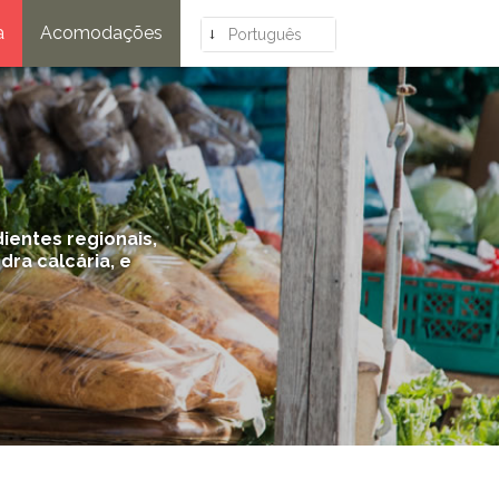
a
Acomodações
Português
ientes regionais,
ra calcária, e