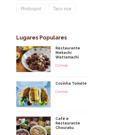
Photospot
Taco rice
Lugares Populares
Restaurante
Mekachi
Wattamachi
Comida
Cozinha Tomate
Comida
Café e
Restaurante
Chouraku