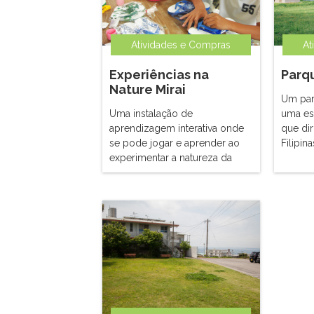
Atividades e Compras
At
Experiências na
Parq
Nature Mirai
Um par
Uma instalação de
uma es
aprendizagem interativa onde
que dir
se pode jogar e aprender ao
Filipina
experimentar a natureza da
Você 
Cidade de Kin
almoço
desfru
relaxan