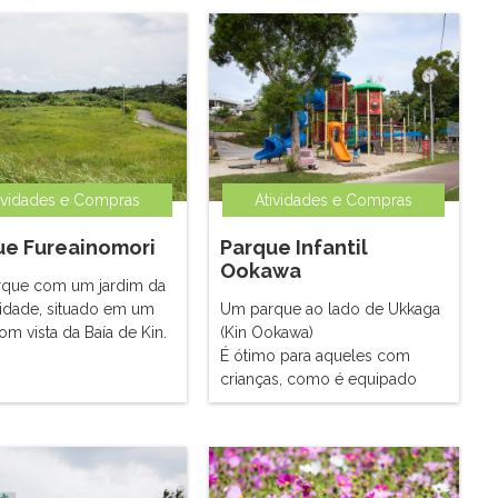
ividades e Compras
Atividades e Compras
ue Fureainomori
Parque Infantil
Ookawa
que com um jardim da
dade, situado em um
Um parque ao lado de Ukkaga
om vista da Baía de Kin.
(Kin Ookawa)
É ótimo para aqueles com
crianças, como é equipado
com um parque infantil de
água e equipamentos de
brincar