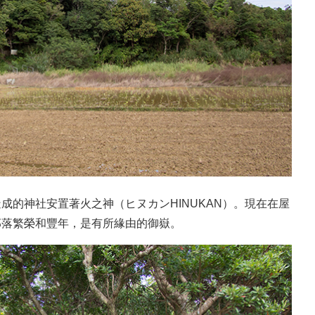
成的神社安置著火之神（ヒヌカンHINUKAN）。現在在屋
部落繁榮和豐年，是有所緣由的御嶽。