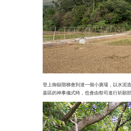
登上御嶽階梯會到達一個小廣場，以水泥造
嘉區的神事儀式時，也會由祭司進行祈願