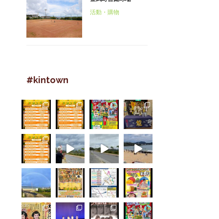
活動・購物
#kintown