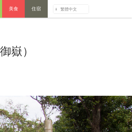
美食
住宿
繁體中文
ノ御嶽）