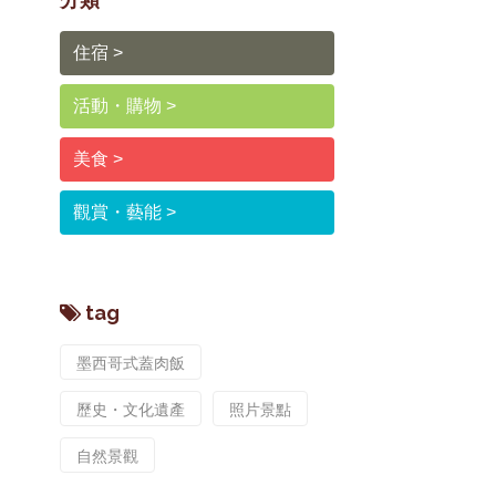
住宿
活動・購物
美食
觀賞・藝能
tag
墨西哥式蓋肉飯
歷史・文化遺產
照片景點
自然景觀