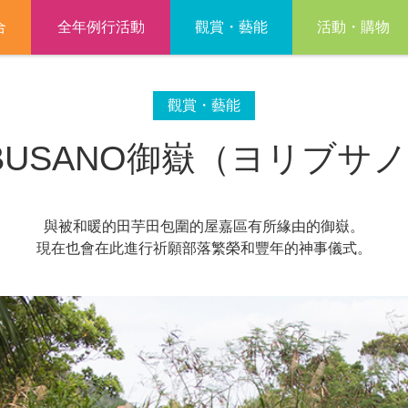
合
全年例行活動
觀賞・藝能
活動・購物
觀賞・藝能
IBUSANO御嶽（ヨリブサ
與被和暖的田芋田包圍的屋嘉區有所緣由的御嶽。
現在也會在此進行祈願部落繁榮和豐年的神事儀式。