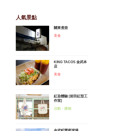
人氣景點
關東煮壺
美食
KING TACOS 金武本
店
美食
紅染體驗 [前田紅型工
作室]
活動・購物
金武町營庭球場