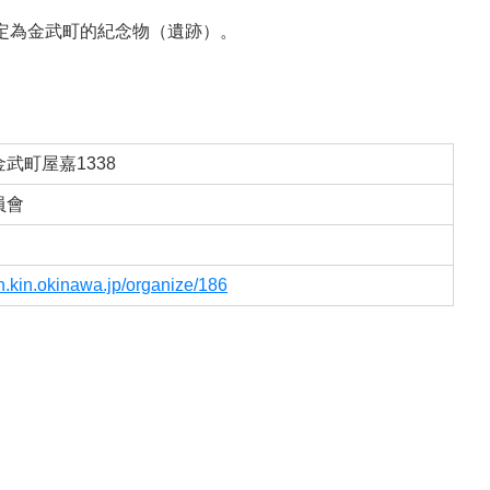
被指定為金武町的紀念物（遺跡）。
武町屋嘉1338
員會
n.kin.okinawa.jp/organize/186