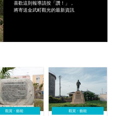
喜歡這則報導請按「讚！」，
將寄送金武町觀光的最新資訊
觀賞・藝能
觀賞・藝能