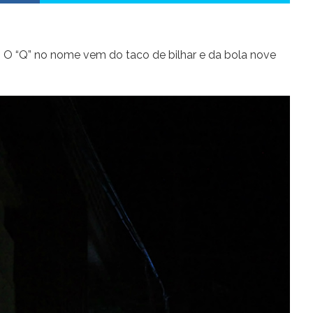
i. O “Q” no nome vem do taco de bilhar e da bola nove