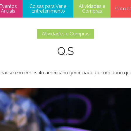
Eventos
Coisas para Ver e
Atividades e
Comid
Anuais
Entretenimento
Compras
Atividades e Compras
Q.S
lhar sereno em estilo americano gerenciado por um dono que 