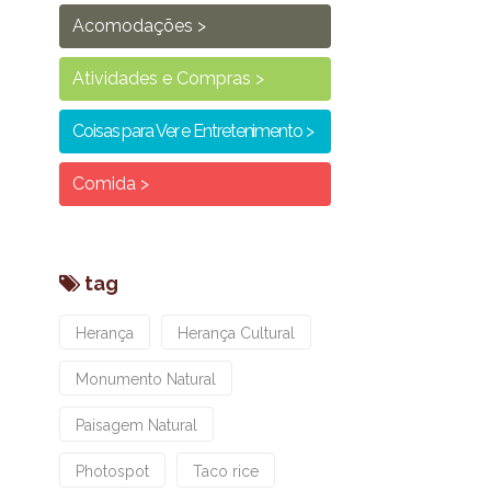
Acomodações
Atividades e Compras
Coisas para Ver e Entretenimento
Comida
tag
Herança
Herança Cultural
Monumento Natural
Paisagem Natural
Photospot
Taco rice