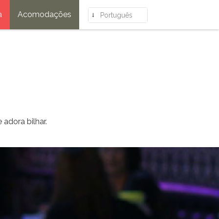
a
Acomodações
Português
adora bilhar.