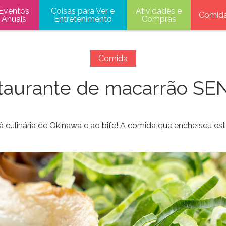
Eventos
Coisas para Ver e
Atividades e
Comid
Anuais
Entretenimento
Compras
Comida
taurante de macarrão SE
 culinária de Okinawa e ao bife! A comida que enche seu e