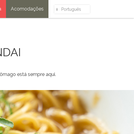
a
Acomodações
Português
NDAI
stômago está sempre aqui.