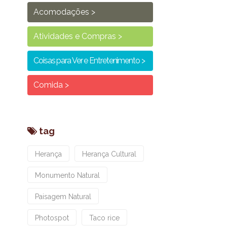
Acomodações
Atividades e Compras
Coisas para Ver e Entretenimento
Comida
tag
Herança
Herança Cultural
Monumento Natural
Paisagem Natural
Photospot
Taco rice